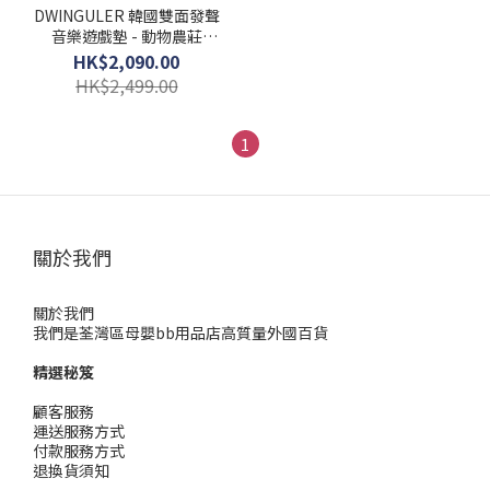
DWINGULER 韓國雙面發聲
音樂遊戲墊 - 動物農莊
(大-2300x1400x15MM) 連點
HK$2,090.00
讀筆
HK$2,499.00
1
關於我們
關於我們
我們是荃灣區母嬰bb用品店高質量外國百貨
精選秘笈
顧客服務
運送服務方式
付款服務方式
退換貨須知