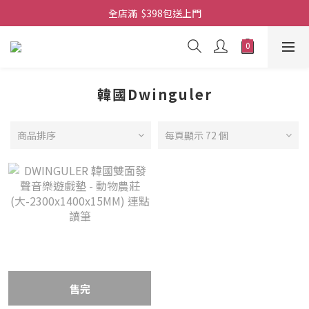
全店滿  $398包送上門
全店滿  $398包送上門
免費-簡單設計 禮卡 - 資料請在訂單上備注
全店滿  $398包送上門
韓國Dwinguler
商品排序
每頁顯示 72 個
售完