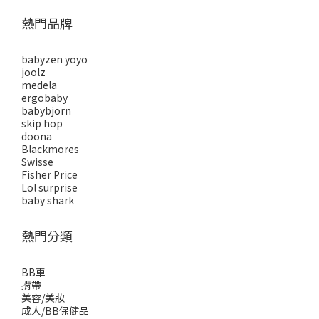
熱門品牌
babyzen yoyo
joolz
medela
ergobaby
babybjorn
skip hop
doona
Blackmores
Swisse
Fisher Price
Lol surprise
baby shark
熱門分類
BB車
揹帶
美容/美妝
成人/BB保健品