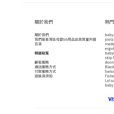
關於我們
熱門
關於我們
baby
我們是荃灣區母嬰bb用品店高質量外國
joolz
百貨
mede
ergo
精選秘笈
baby
skip 
顧客服務
doon
運送服務方式
Blac
付款服務方式
Swis
退換貨須知
Fishe
Lol s
baby