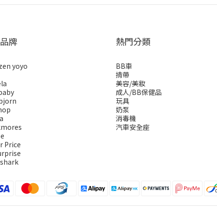
品牌
熱門分類
zen yoyo
BB車
揹帶
la
美容/美妝
baby
成人/BB保健品
bjorn
玩具
hop
奶泵
a
消毒機
kmores
汽車安全座
se
r Price
urprise
 shark