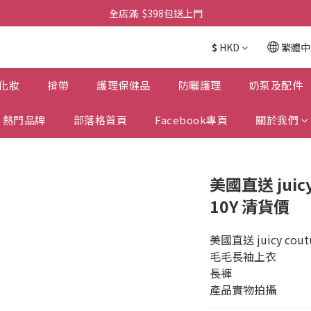
全店滿  $398包送上門
全店滿  $398包送上門
免費-簡單設計 禮卡 - 資料請在訂單上備注
$
HKD
繁體中
全店滿  $398包送上門
化妝
揹帶
護理保健品
防曬護理
奶泵及配件
熱門品牌
部落格首頁
Facebook專頁
關於我們
美國直送 juicy
10Y 清貨價
美國直送 juicy cout
毛毛長袖上衣
長褲
產品實物拍攝