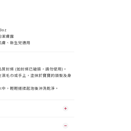
18oz
的潔膚露
肌膚、新生兒適用
質封條 (如封條已破損，請勿使用)。
在濕毛巾或手上，塗抹於寶寶的頭髮及身
水中，輕輕搓揉起泡後沖洗乾淨。