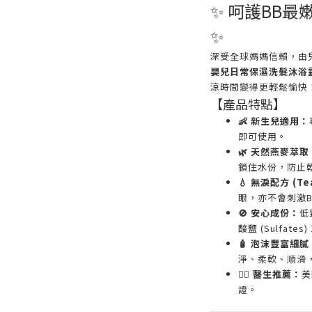
✨ 呵護BB
✨
深受全球媽媽信賴，由
嬰兒日常保濕洗髮沐浴
涼時間變得更輕鬆愉快
【產品特點】
👶 新生兒適用：
即可使用。
🌿 天然燕麥萃取
鎖住水份，防止
💧 無淚配方 (Te
眼，亦不會刺激B
🚫 安心成份：
低
酸鹽 (Sulfates)
🧴 泡沫豐富細膩
淨、柔軟、順滑
👨‍⚕️ 醫生推薦：
美
證。