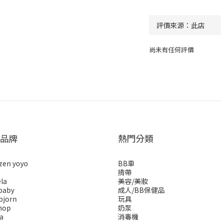
尚未有任何評價
品牌
熱門分類
zen yoyo
BB車
揹帶
la
美容/美妝
baby
成人/BB保健品
bjorn
玩具
hop
奶泵
a
消毒機