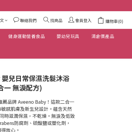
文
聯絡我們
找商品
會員登入
購物車(0)
健身運動營養食品
嬰幼兒玩具
清倉價產品
aby 嬰兒日常保濕洗髮沐浴
二合一 無淚配方)
推薦品牌 Aveeno Baby！這款二合一
B敏感肌膚及新生兒設計。蘊含天然
同時滋潤保濕，不乾燥。無淚及低致
rabens防腐劑、硫酸鹽或塑化劑，
用得放心。