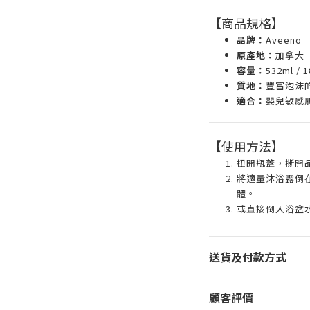
【商品規格】
品牌：
Aveeno
原產地：
加拿大
容量：
532ml / 
質地：
豐富泡沫
適合：
嬰兒敏感
【使用方法】
扭開瓶蓋，撕開品
將適量沐浴露倒
體。
或直接倒入浴盆
送貨及付款方式
顧客評價