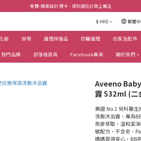
全店滿  $398包送上門
免費-簡單設計 禮卡 - 資料請在訂單上備注
全店滿  $398包送上門
$
HKD
繁體中
化妝
揹帶
護理保健品
防曬護理
奶泵及配件
熱門品牌
部落格首頁
Facebook專頁
關於我們
Aveeno B
露 532ml (
美國 No.1 兒科醫生
洗髮沐浴露，專為B
燕麥萃取，溫和潔淨
敏配方，不含皂、Pa
媽媽買得安心，BB