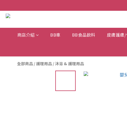
商店介紹
BB車
BB食品飲料
皮膚護膚/
全部商品
/
護理用品
/
沐浴 & 護理用品