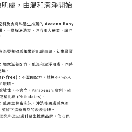
最嫩肌膚，由溫和潔淨開始
兒科及皮膚科醫生推薦的
Aveeno Baby
露
，一樽解決洗髮、沐浴兩大需要，讓沖
！
專為嬰兒敏感細嫩的肌膚而設，初生寶寶
：
獨家滋養配方，能溫和潔淨肌膚，同時
乾燥。
ar-free)：
不澀眼配方，就算不小心入
B眼睛。
致敏性，不含皂、Parabens防腐劑、硫
 或塑化劑 (Phthalates)。
：
能產生豐富泡沫，沖洗後肌膚感覺潔
，並留下清新自然的淡淡香味。
國兒科及皮膚科醫生推薦品牌，信心保