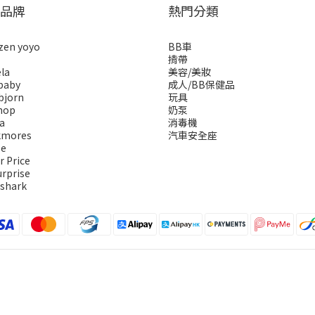
品牌
熱門分類
zen yoyo
BB車
揹帶
la
美容/美妝
baby
成人/BB保健品
bjorn
玩具
hop
奶泵
a
消毒機
kmores
汽車安全座
se
r Price
urprise
 shark