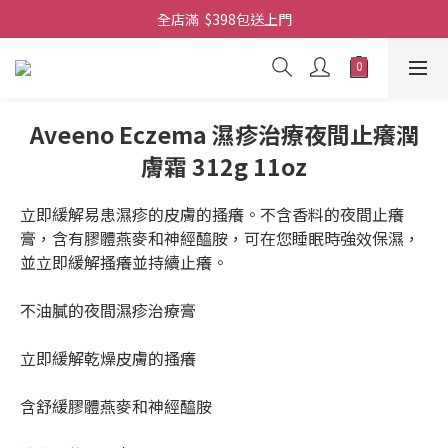
全店滿  $398包送上門
全店滿  $398包送上門
免費-簡單設計 禮卡 - 資料請在訂單上備注
全店滿  $398包送上門
Aveeno Eczema 濕疹治療夜間止癢潤
膚霜 312g 11oz
立即緩解易患濕疹的皮膚的搔癢。不含香料的夜間止癢
膏，含有膠體燕麥和神經醯胺，可在您睡眠時強效保濕，
並立即緩解搔癢並持續止癢。
不油膩的夜間濕疹治療膏
立即緩解乾燥皮膚的搔癢
含舒緩膠體燕麥和神經醯胺