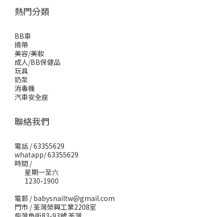
熱門分類
BB車
揹帶
美容/美妝
成人/BB保健品
玩具
奶泵
消毒機
汽車安全座
聯絡我們
電話 / 63355629
whatapp/ 63355629
時間 /
星期一至六
1230-1900
電郵 / babysnailtw@gmail.com
門市 / 荃灣榮興工業2208室
柴灣角街83-93號 荃灣