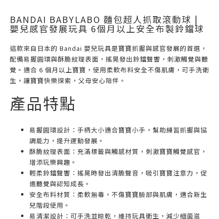
BANDAI BABYLABO 麵包超人抓取滾動球 |
嬰兒感官發展玩具 6個月以上安全布製鈴鐺球
這款來自日本的 Bandai 嬰兒玩具是寶寶抓握與感官發展的首選，
配備易握圓環與酥脆紋理表面，搖晃發出鈴鐺聲響，刺激觸覺與聽
覺。適合 6 個月以上寶寶，使用柔軟布料安全不傷肌膚，可手洗衛
生，讓寶寶快樂探索，父母安心陪伴。
產品特點
易握圓環設計：手柄大小適合寶寶小手，幫助練習抓握與協
調能力，提升運動發展。
酥脆紋理表面：充滿標籤與觸感材質，刺激寶寶觸覺感官，
增添玩樂興趣。
輕柔鈴鐺聲響：搖晃時發出清脆聲音，吸引寶寶注意力，促
進聽覺與認知成長。
安全布料材質：柔軟無毒，不傷寶寶臉部與肌膚，適合新生
兒階段使用。
易清潔設計：可手洗並晾乾，維持玩具衛生，減少細菌滋