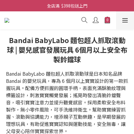
全店滿  $398包送上門
全店滿  $398包送上門
免費-簡單設計 禮卡 - 資料請在訂單上備注
全店滿  $398包送上門
Bandai BabyLabo 麵包超人抓取滾動
球 | 嬰兒感官發展玩具 6個月以上安全布
製鈴鐺球
Bandai BabyLabo 麵包超人抓取滾動球是日本知名品牌 
Bandai 的嬰兒玩具，專為 6 個月以上寶寶設計的第一款抓
握玩具。配備方便抓握的圓環手柄，表面充滿酥脆紋理與
標籤設計，刺激寶寶觸覺發展；搖晃時發出清脆鈴鐺聲
音，吸引寶寶注意力並提升聽覺感官。採用柔軟安全布料
製作，無小零件風險，可手洗維持衛生。幫助寶寶練習抓
握、滾動與協調能力，增添親子互動樂趣，是早期發展的
理想玩具，有助促進寶寶認知與運動技能，安全無毒，讓
父母安心陪伴寶寶探索世界。