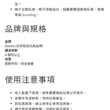
生。
親子互動玩具：輕巧滾動設計，鼓勵寶寶追逐與玩耍，增進
家庭 bonding。
品牌與規格
品牌
Bandai (日本知名玩具品牌)
適合年齡
6 個月以上
材質
柔軟布料，安全無毒
使用注意事項
成人監督下使用，避免寶寶獨自玩耍以防意外。
定期手洗並晾乾，保持玩具衛生。
若玩具損壞，請立即停止使用並更換。
適合嬰兒早期發展，勿用於其他用途。