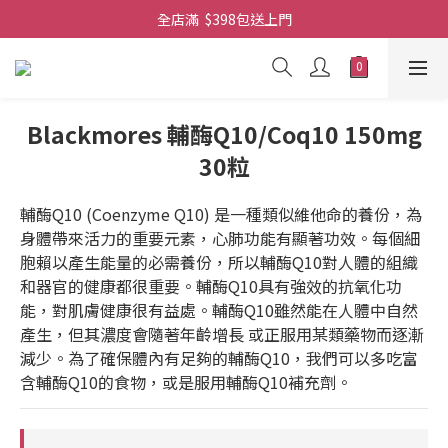
全店滿  $398包送上門
全店滿  $398包送上門
免費-簡單設計 禮卡 - 資料請在訂單上備注
全店滿  $398包送上門
Blackmores 輔酶Q10/Coq10 150mg
30粒
輔酶Q10 (Coenzyme Q10) 是一種類似維他命的養份，為
身體帶來活力的重要元素，心肺功能有顯著功效。每個細
胞賴以產生能量的必需養份，所以輔酶Q10對人體的組織
和器官的健康都很重要。輔酶Q10具有強效的抗氧化功
能，對肌膚健康很有益處。輔酶Q10雖然能在人體中自然
產生，但其濃度會隨著年齡增長 或正服用某類藥物而逐漸
減少。為了確保體內有足夠的輔酶Q10，我們可以多吃富
含輔酶Q10的食物，或是服用輔酶Q10補充劑。