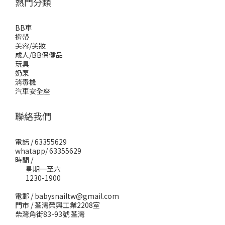
熱門分類
BB車
揹帶
美容/美妝
成人/BB保健品
玩具
奶泵
消毒機
汽車安全座
聯絡我們
電話 / 63355629
whatapp/ 63355629
時間 /
星期一至六
1230-1900
電郵 / babysnailtw@gmail.com
門市 / 荃灣榮興工業2208室
柴灣角街83-93號 荃灣