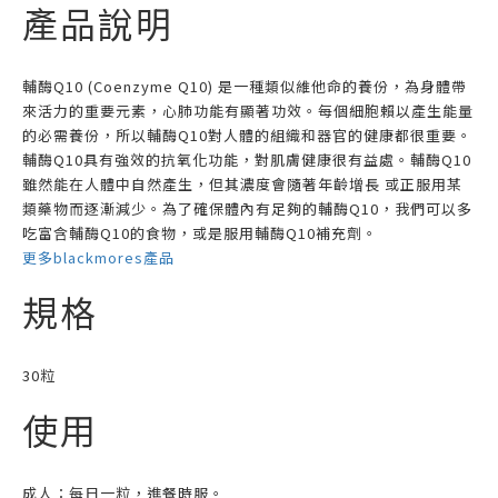
產品說明
輔酶Q10 (Coenzyme Q10) 是一種類似維他命的養份，為身體帶
來活力的重要元素，心肺功能有顯著功效。每個細胞賴以產生能量
的必需養份，所以輔酶Q10對人體的組織和器官的健康都很重要。
輔酶Q10具有強效的抗氧化功能，對肌膚健康很有益處。輔酶Q10
雖然能在人體中自然產生，但其濃度會隨著年齡增長 或正服用某
類藥物而逐漸減少。為了確保體內有足夠的輔酶Q10，我們可以多
吃富含輔酶Q10的食物，或是服用輔酶Q10補充劑。
更多blackmores產品
規格
30粒
使用
成人：每日一粒，進餐時服。