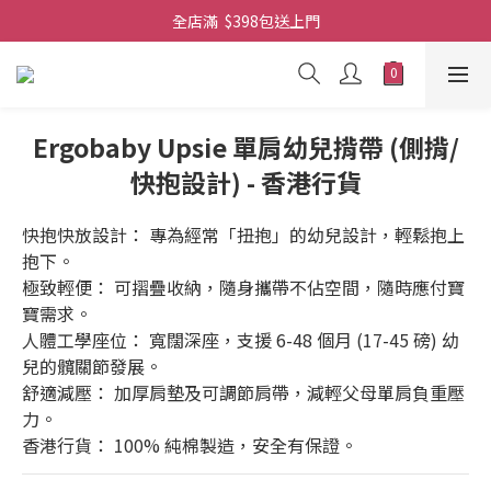
全店滿  $398包送上門
全店滿  $398包送上門
免費-簡單設計 禮卡 - 資料請在訂單上備注
全店滿  $398包送上門
Ergobaby Upsie 單肩幼兒揹帶 (側揹/
快抱設計) - 香港行貨
快抱快放設計： 專為經常「扭抱」的幼兒設計，輕鬆抱上
抱下。
極致輕便： 可摺疊收納，隨身攜帶不佔空間，隨時應付寶
寶需求。
人體工學座位： 寬闊深座，支援 6-48 個月 (17-45 磅) 幼
兒的髖關節發展。
舒適減壓： 加厚肩墊及可調節肩帶，減輕父母單肩負重壓
力。
香港行貨： 100% 純棉製造，安全有保證。