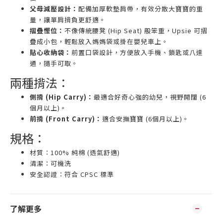
父母減壓設計：
配備加厚軟墊肩帶，有效分散大寶寶的重
量，讓單肩揹負更舒適。
摺疊慳位：
不像傳統腰凳 (Hip Seat) 般笨重，Upsie 可摺
疊成小包，輕鬆放入媽媽袋或掛在嬰兒車上。
貼心收納袋：
前置口袋設計，方便放入手機、鎖匙或八達
通，隨手可取。
兩種揹法：
側揹 (Hip Carry)：
最適合好奇心強的幼兒，視野開闊 (6
個月以上)。
前揹 (Front Carry)：
適合安撫寶寶 (6個月以上)。
規格：
材質：100% 純棉 (透氣舒適)
清潔：可機洗
安全認證：符合 CPSC 標準
了解更多