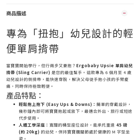
商品描述
專為「扭抱」幼兒設計的輕
便單肩揹帶
當寶寶開始學行，但行兩步又要抱？
Ergobaby Upsie 單肩幼兒
揹帶 (Sling Carrier)
是您的最佳幫手。這款專為 6 個月至 4 歲
幼兒設計的側揹帶，能快速穿脫，解決父母徒手抱小孩的手臂痠
痛，同時保持極致輕便。
產品特點：
輕鬆抱上抱下 (Easy Ups & Downs)：
簡單的穿戴設計，
幾秒鐘內即可將寶寶抱起或放下，最適合外出、旅行或短途
代步使用。
人體工學深座：
寬闊的桶型座位設計，能承托重達
45 磅
(約 20kg)
的幼兒，保持寶寶髖關節處於健康的 M 字型坐
姿。