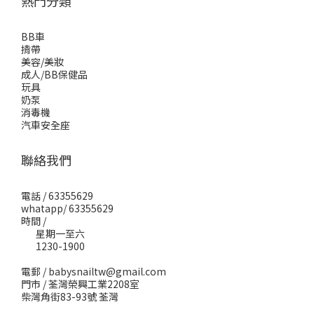
熱門分類
BB車
揹帶
美容/美妝
成人/BB保健品
玩具
奶泵
消毒機
汽車安全座
聯絡我們
電話 / 63355629
whatapp/ 63355629
時間 /
星期一至六
1230-1900
電郵 / babysnailtw@gmail.com
門市 / 荃灣榮興工業2208室
柴灣角街83-93號 荃灣