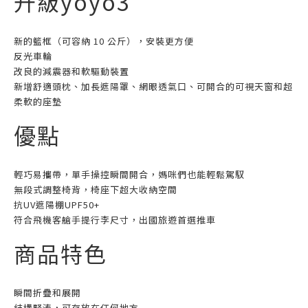
升級yoyo3
新的籃框（可容納 10 公斤），安裝更方便
反光車輪
改良的減震器和軟驅動裝置
新增舒適頭枕、加長遮陽罩、網眼透氣口、可開合的可視天窗和超
柔軟的座墊
優點
輕巧易攜帶，單手操控瞬間開合，媽咪們也能輕鬆駕馭
無段式調整椅背，椅座下超大收納空間
抗UV遮陽棚UPF50+
符合飛機客艙手提行李尺寸，出國旅遊首選推車
商品特色
瞬間折疊和展開
結構緊湊，可存放在任何地方