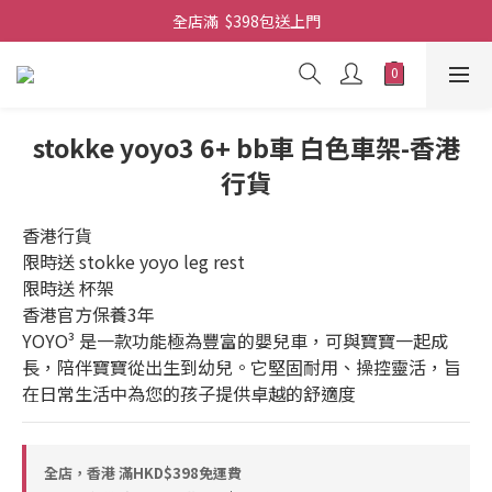
全店滿  $398包送上門
全店滿  $398包送上門
免費-簡單設計 禮卡 - 資料請在訂單上備注
全店滿  $398包送上門
stokke yoyo3 6+ bb車 白色車架-香港
行貨
香港行貨
限時送 stokke yoyo leg rest
限時送 杯架
香港官方保養3年
YOYO³ 是一款功能極為豐富的嬰兒車，可與寶寶一起成
長，陪伴寶寶從出生到幼兒。它堅固耐用、操控靈活，旨
在日常生活中為您的孩子提供卓越的舒適度
全店，香港 滿HKD$398免運費