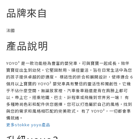
品牌來自
法國
產品說明
YOYO³ 是一款功能極為豐富的嬰兒車，可與寶寶一起成長，陪伴
寶寶從出生到幼兒。它堅固耐用、操控靈活，旨在日常生活中為您
的孩子提供卓越的舒適度。 標誌性的折合和展開設計，使得適合 6
個月以上寶寶的 YOYO³ 嬰兒車具有雙倍的靈活性和獨創性。它幾
乎不佔什麼空間，無論放家裡、汽車後車箱還是背在肩膀上都可
以。帶上它，搭乘地鐵、巴士、計程車或飛機到世界另一端！ 有
多種時尚色彩和配件供您選擇，您可以打造屬於自己的風格，找到
與您的需求和風格相匹配的完美款式。 有了 YOYO³，一切都會準
備就緒。
更多stokke yoyo產品