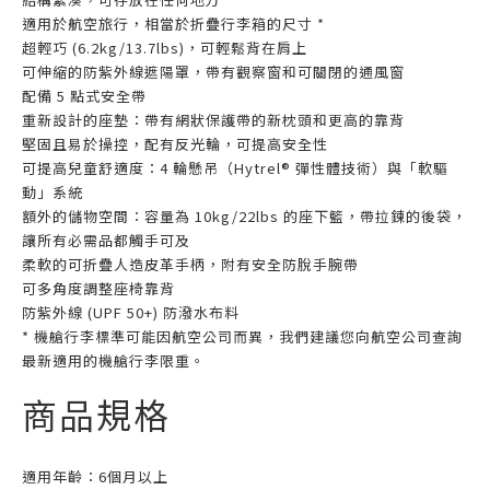
適用於航空旅行，相當於折疊行李箱的尺寸 *
超輕巧 (6.2kg/13.7lbs)，可輕鬆背在肩上
可伸縮的防紫外線遮陽罩，帶有觀察窗和可關閉的通風窗
配備 5 點式安全帶
重新設計的座墊：帶有網狀保護帶的新枕頭和更高的靠背
堅固且易於操控，配有反光輪，可提高安全性
可提高兒童舒適度：4 輪懸吊（Hytrel® 彈性體技術）與「軟驅
動」系統
額外的儲物空間：容量為 10kg/22lbs 的座下籃，帶拉鍊的後袋，
讓所有必需品都觸手可及
柔軟的可折疊人造皮革手柄，附有安全防脫手腕帶
可多角度調整座椅靠背
防紫外線 (UPF 50+) 防潑水布料
* 機艙行李標準可能因航空公司而異，我們建議您向航空公司查詢
最新適用的機艙行李限重。
商品規格
適用年齡：6個月以上