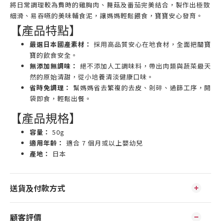
將日常調理較為費時的雞胸肉、舞菇及番茄完美結合，製作出極致
細滑、易吞嚥的美味輔食泥，讓媽媽輕鬆餵食，寶寶安心發育。
【產品特點】
嚴選日本國產素材：
採用高品質安心在地食材，全面把關寶
寶的飲食安全。
無添加無調味：
絕不添加人工調味料，帶出肉類與蔬菜最天
然的原始清甜，從小培養清淡健康口味。
省時免調理：
幫媽媽省去繁複的去皮、剁碎、過篩工序，開
袋即食，輕鬆出餐。
【產品規格】
容量：
50g
適用年齡：
適合 7 個月或以上嬰幼兒
產地：
日本
送貨及付款方式
顧客評價