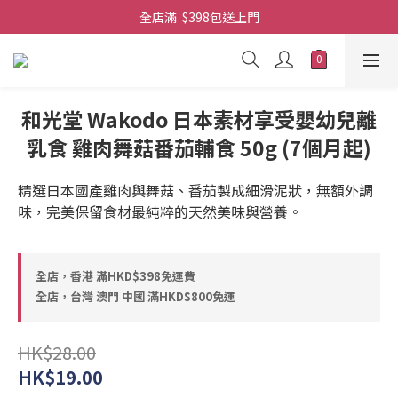
全店滿  $398包送上門
全店滿  $398包送上門
免費-簡單設計 禮卡 - 資料請在訂單上備注
全店滿  $398包送上門
和光堂 Wakodo 日本素材享受嬰幼兒離
乳食 雞肉舞菇番茄輔食 50g (7個月起)
精選日本國產雞肉與舞菇、番茄製成細滑泥狀，無額外調
味，完美保留食材最純粹的天然美味與營養。
全店，香港 滿HKD$398免運費
全店，台灣 澳門 中國 滿HKD$800免運
HK$28.00
HK$19.00