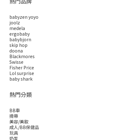
熱門品牌
babyzen yoyo
joolz
medela
ergobaby
babybjorn
skip hop
doona
Blackmores
Swisse
Fisher Price
Lol surprise
baby shark
熱門分類
BB車
揹帶
美容/美妝
成人/BB保健品
玩具
奶泵