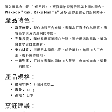
進入離乳食中期（7個月起），寶寶開始練習舌頭與上顎的配合。
Wakodo "Raku Raku Manma" 烏冬
是你最省心的廚房助手。
產品特色：
真正無鹽：
製作過程不含食鹽，煮麵水可直接作為湯底，節
省過水與清洗濾網的時間。
完美長度：
麵條長度經過精心計算，適合用湯匙舀取，幫助
寶寶學習自主進食。
安心材質：
選用日本國產小麥，成分單純，無添加人工色
素、香料或防腐劑。
一鍋到底：
可以在煮麵的同時加入蔬菜、魚肉或肉末，營養
一鍋搞定。
產品規格：
適用年齡：
7 個月或以上
容量：
130g
產地：
日本
烹飪建議：