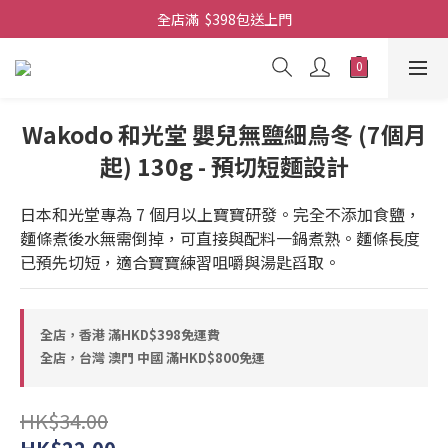
全店滿  $398包送上門
全店滿  $398包送上門
免費-簡單設計 禮卡 - 資料請在訂單上備注
全店滿  $398包送上門
Wakodo 和光堂 嬰兒無鹽細烏冬 (7個月
起) 130g - 預切短麵設計
日本和光堂專為 7 個月以上寶寶研發。完全不添加食鹽，
麵條煮後水無需倒掉，可直接與配料一鍋煮熟。麵條長度
已預先切短，適合寶寶練習咀嚼與湯匙舀取。
全店，香港 滿HKD$398免運費
全店，台灣 澳門 中國 滿HKD$800免運
HK$34.00