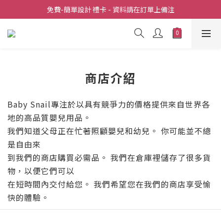
全店滿  $398包送上門
免費-簡單設計 禮卡 - 資料請在訂單上備注
全店滿  $398包送上門
商店介紹
Baby Snail專注於以具有競爭力的價格提供來自世界各
地的高品質嬰兒用品。
我們知道父母正在忙著照顧嬰兒和幼兒。 你可能並不總
是自由來
到我們的商店購買必需品。 我們在倉庫裡儲存了很多貨
物，以便它們可以
在短時間內交付給您。 我們希望您在我們的商店享受愉
快的體驗。