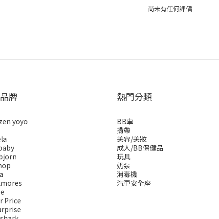
尚未有任何評價
品牌
熱門分類
zen yoyo
BB車
揹帶
la
美容/美妝
baby
成人/BB保健品
bjorn
玩具
hop
奶泵
a
消毒機
kmores
汽車安全座
se
r Price
urprise
 shark