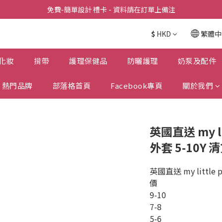
全店滿  $398包送上門
免費-簡單設計 禮卡 - 資料請在訂單上備注
全店滿  $398包送上門
$
HKD
繁體中
化妝
揹帶
護理保健品
防曬護理
奶泵及配件
熱門品牌
部落格首頁
Facebook專頁
關於我們
英國直送 my l
外套 5-10Y 
英國直送 my little
價
9-10
7-8
5-6