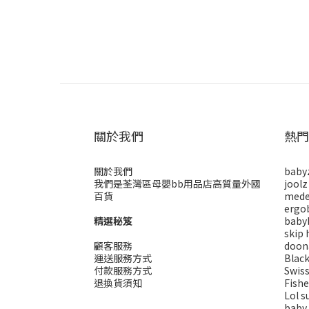
關於我們
熱門
關於我們
baby
我們是荃灣區母嬰bb用品店高質量外國
joolz
百貨
mede
ergo
精選秘笈
baby
skip 
顧客服務
doon
運送服務方式
Blac
付款服務方式
Swis
退換貨須知
Fishe
Lol s
baby