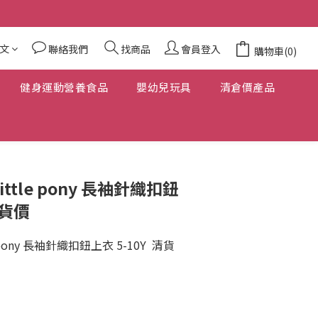
文
聯絡我們
找商品
會員登入
購物車(0)
健身運動營養食品
嬰幼兒玩具
清倉價產品
ittle pony 長袖針織扣鈕
清貨價
 pony 長袖針織扣鈕上衣 5-10Y  清貨