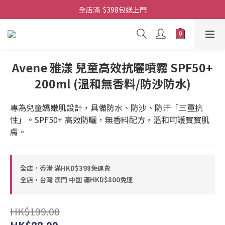
全店滿  $398包送上門
全店滿  $398包送上門
免費-簡單設計 禮卡 - 資料請在訂單上備注
全店滿  $398包送上門
Avene 雅漾 兒童高效抗曬噴霧 SPF50+
200ml (溫和無香料/防沙防水)
專為兒童嬌嫩肌設計，具備防水、防沙、防汗「三重抗
性」。SPF50+ 高效防曬，無香料配方，溫和呵護寶寶肌
膚。
全店，香港 滿HKD$398免運費
全店，台灣 澳門 中國 滿HKD$800免運
HK$199.00