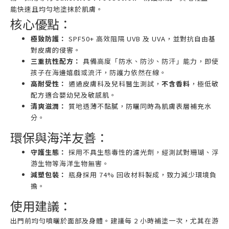
能快速且均勻地塗抹於肌膚。
核心優點：
極致防護：
SPF50+ 高效阻隔 UVB 及 UVA，並對抗自由基
對皮膚的侵害。
三重抗性配方：
具備高度「防水、防沙、防汗」能力，即使
孩子在海邊嬉戲或流汗，防護力依然在線。
高耐受性：
通過皮膚科及兒科醫生測試，
不含香料
，極低敏
配方適合嬰幼兒及敏感肌。
清爽滋潤：
質地透薄不黏膩，防曬同時為肌膚表層補充水
分。
環保與海洋友善：
守護生態：
採用不具生態毒性的濾光劑，經測試對珊瑚、浮
游生物等海洋生物無害。
減塑包裝：
瓶身採用 74% 回收材料製成，致力減少環境負
擔。
使用建議：
出門前均勻噴曬於面部及身體。建議每 2 小時補塗一次，尤其在游