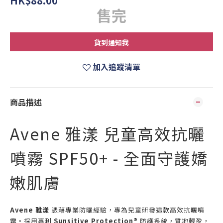
HK$88.00
售完
貨到通知我
加入追蹤清單
商品描述
Avene 雅漾 兒童高效抗曬
噴霧 SPF50+ - 全面守護嬌
嫩肌膚
Avene 雅漾
憑藉專業防曬經驗，專為兒童研發這款高效抗曬噴
霧。採用專利
Sunsitive Protection®
防護系統，質地輕盈，