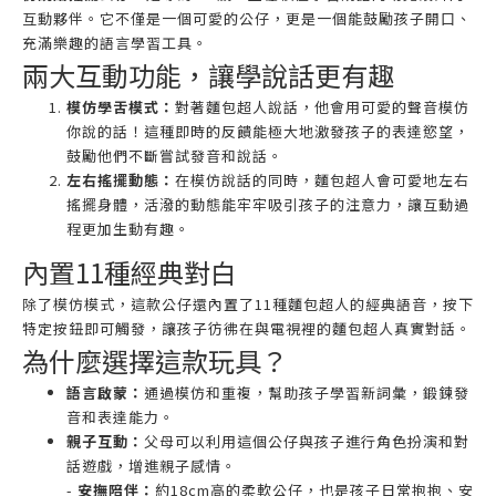
互動夥伴。它不僅是一個可愛的公仔，更是一個能鼓勵孩子開口、
充滿樂趣的語言學習工具。
兩大互動功能，讓學說話更有趣
模仿學舌模式：
對著麵包超人說話，他會用可愛的聲音模仿
你說的話！這種即時的反饋能極大地激發孩子的表達慾望，
鼓勵他們不斷嘗試發音和說話。
左右搖擺動態：
在模仿說話的同時，麵包超人會可愛地左右
搖擺身體，活潑的動態能牢牢吸引孩子的注意力，讓互動過
程更加生動有趣。
內置11種經典對白
除了模仿模式，這款公仔還內置了11種麵包超人的經典語音，按下
特定按鈕即可觸發，讓孩子彷彿在與電視裡的麵包超人真實對話。
為什麼選擇這款玩具？
語言啟蒙：
通過模仿和重複，幫助孩子學習新詞彙，鍛鍊發
音和表達能力。
親子互動：
父母可以利用這個公仔與孩子進行角色扮演和對
話遊戲，增進親子感情。
-
安撫陪伴：
約18cm高的柔軟公仔，也是孩子日常抱抱、安