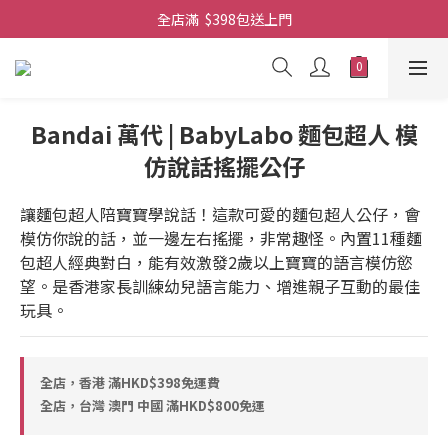
全店滿  $398包送上門
全店滿  $398包送上門
免費-簡單設計 禮卡 - 資料請在訂單上備注
全店滿  $398包送上門
Bandai 萬代 | BabyLabo 麵包超人 模
仿說話搖擺公仔
讓麵包超人陪寶寶學說話！這款可愛的麵包超人公仔，會
模仿你說的話，並一邊左右搖擺，非常趣怪。內置11種麵
包超人經典對白，能有效激發2歲以上寶寶的語言模仿慾
望。是香港家長訓練幼兒語言能力、增進親子互動的最佳
玩具。
全店，香港 滿HKD$398免運費
全店，台灣 澳門 中國 滿HKD$800免運