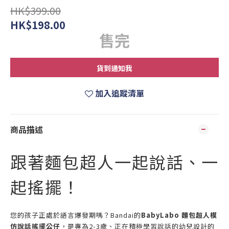
HK$399.00
HK$198.00
售完
貨到通知我
加入追蹤清單
商品描述
跟著麵包超人一起說話、一
起搖擺！
您的孩子正處於語言爆發期嗎？Bandai的
BabyLabo 麵包超人模
仿說話搖擺公仔
，是專為2-3歲、正在積極學習說話的幼兒設計的