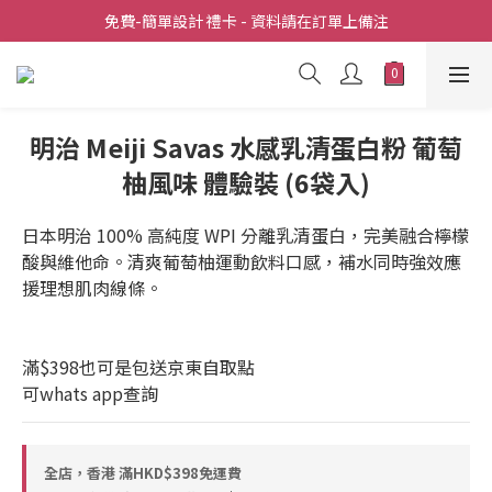
全店滿  $398包送上門
免費-簡單設計 禮卡 - 資料請在訂單上備注
全店滿  $398包送上門
明治 Meiji Savas 水感乳清蛋白粉 葡萄
柚風味 體驗裝 (6袋入)
日本明治 100% 高純度 WPI 分離乳清蛋白，完美融合檸檬
酸與維他命。清爽葡萄柚運動飲料口感，補水同時強效應
援理想肌肉線條。
滿$398也可是包送京東自取點  
可whats app查詢
全店，香港 滿HKD$398免運費