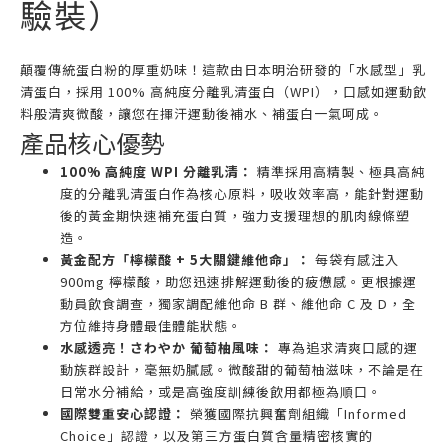
驗裝）
顛覆傳統蛋白粉的厚重奶味！這款由日本明治研發的「水感型」乳
清蛋白，採用 100% 高純度分離乳清蛋白（WPI），口感如運動飲
料般清爽微酸，讓您在揮汗運動後補水、補蛋白一氣呵成。
產品核心優勢
100% 高純度 WPI 分離乳清：
精準採用高精製、極具高純
度的分離乳清蛋白作為核心原料，吸收效率高，能針對運動
後的黃金期快速補充蛋白質，強力支援理想的肌肉線條塑
造。
黃金配方「檸檬酸 + 5大關鍵維他命」：
每袋有感注入
900mg 檸檬酸，助您迅速排解運動後的疲憊感。更根據運
動員飲食調查，獨家調配維他命 B 群、維他命 C 及 D，全
方位維持身體最佳體能狀態。
水感透亮！さわやか 葡萄柚風味：
專為追求清爽口感的運
動族群設計，毫無奶膩感。微酸甜的葡萄柚滋味，不論是在
日常水分補給，或是高強度訓練後飲用都極為順口。
國際雙重安心認證：
榮獲國際抗興奮劑組織「Informed
Choice」認證，以及第三方蛋白質含量精密核實的