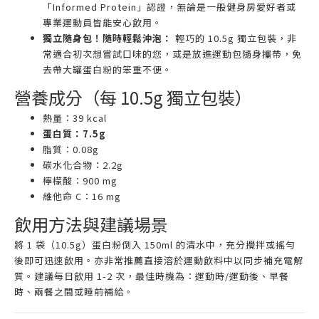
「Informed Protein」認證，無論是一般健身房愛好者或
專業運動員皆能安心飲用。
獨立隨身包！隨時輕鬆沖泡：
輕巧的 10.5g 獨立包裝，非
常適合初次想嘗試口味的您，或是放進運動包隨身攜帶，免
去帶大罐蛋白粉的笨重不便。
營養成分（每 10.5g 獨立包裝）
熱量：39 kcal
蛋白質：7.5g
脂質：0.08g
碳水化合物：2.2g
檸檬酸：900 mg
維他命 C：16 mg
飲用方法與建議場景
將 1 袋（10.5g）蛋白粉倒入 150ml 的清水中，充分攪拌或搖勻
後即可迅速飲用。亦非常推薦直接溶於運動飲料中以同步補充電解
質。建議每日飲用 1-2 次，最佳時機為：運動時/運動後、早餐
時、兩餐之間或睡前補給。