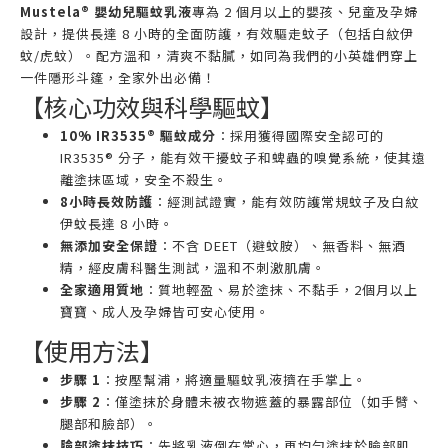
Mustela® 嬰幼兒驅蚊乳液
專為 2 個月以上的嬰孩、兒童及孕婦
設計，提供長達 8 小時的全面防護，有效驅走蚊子（包括白紋伊
蚊/虎蚊）。配方溫和，清爽不黏膩，如同為我們的小英雄們穿上
一件隱形斗篷，全家外出必備！
【核心功效與科學驅蚊】
10% IR3535® 驅蚊成分
：採用獲得國際安全認可的
IR3535® 分子，能有效干擾蚊子和蜱蟲的嗅覺系統，使其遠
離塗抹區域，安全不殺生。
8小時長效防護
：經測試證實，能有效防護常規蚊子及白紋
伊蚊長達 8 小時。
無添加安全保證
：不含 DEET（避蚊胺）、無香料、無酒
精，經皮膚科醫生測試，溫和不刺激肌膚。
全家適用質地
：質地輕盈、易於塗抹、不黏手，2個月以上
寶寶、成人及孕婦皆可安心使用。
【使用方法】
步驟 1
：按壓幫浦，將適量驅蚊乳液擠在手掌上。
步驟 2
：僅塗抹於身體未被衣物遮蓋的暴露部位（如手臂、
腿部和臉部）。
臉部塗抹技巧
：先將乳液倒在掌心，再均勻塗抹於臉部肌