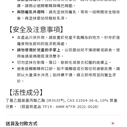
膚，請務必避開眼睛與嘴巴周圍。
與防曬乳共用時
：請先塗抹防曬乳，等待一段時間完全吸收
後，再塗抹嬰幼兒驅蚊乳液。
【安全及注意事項】
本產品只供外用。請放置於兒童不能觸及的地方。貯存於遠
離食物及飲料的陰涼乾燥處。
請勿使用於兒童的手掌上
，以防嬰幼兒不慎揉眼或舔食。使
用後請爸媽徹底清洗雙手。
切勿塗抹在割傷、傷口、剛剃毛或發炎紅腫的皮膚上。
避免接觸眼睛和口部。如不慎觸碰或引致任何過敏反應，請
即以大量清水沖洗；如持續不適，請立即停用並向醫生求
診。
【活性成分】
丁基乙醯氨基丙酸乙酯 (IR3535®), CAS 52304-36-6, 10% 質量
分數。（殺菌劑產品 TP19 - AMM N°FR-2021-0028）
送貨及付款方式