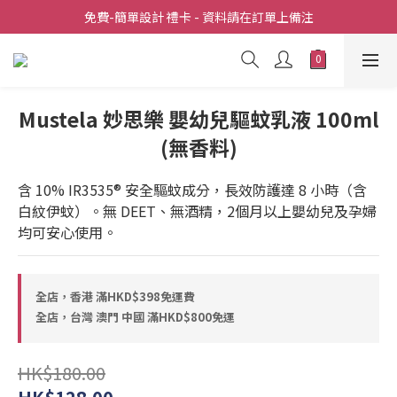
全店滿  $398包送上門
免費-簡單設計 禮卡 - 資料請在訂單上備注
全店滿  $398包送上門
Mustela 妙思樂 嬰幼兒驅蚊乳液 100ml
(無香料)
含 10% IR3535® 安全驅蚊成分，長效防護達 8 小時（含
白紋伊蚊）。無 DEET、無酒精，2個月以上嬰幼兒及孕婦
均可安心使用。
全店，香港 滿HKD$398免運費
全店，台灣 澳門 中國 滿HKD$800免運
HK$180.00