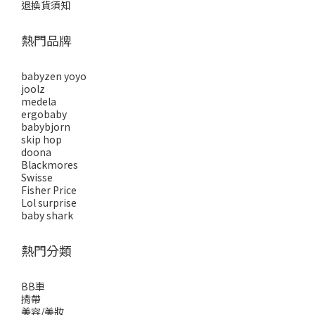
退換貨須知
熱門品牌
babyzen yoyo
joolz
medela
ergobaby
babybjorn
skip hop
doona
Blackmores
Swisse
Fisher Price
Lol surprise
baby shark
熱門分類
BB車
揹帶
美容/美妝