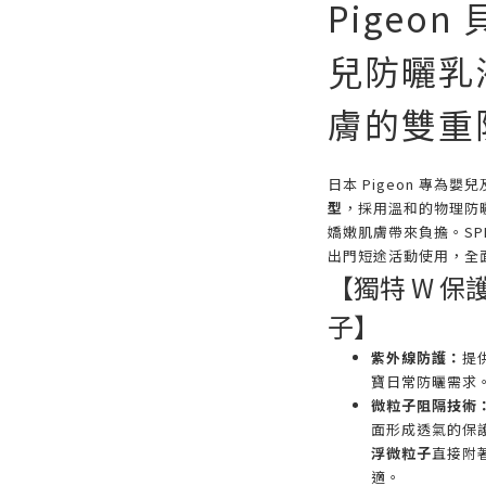
Pigeo
兒防曬乳
膚的雙重
日本 Pigeon 專為
型
，採用溫和的物理防
嬌嫩肌膚帶來負擔。SPF
出門短途活動使用，全
【獨特 W 保
子】
紫外線防護：
提供
寶日常防曬需求
微粒子阻隔技術
面形成透氣的保
浮微粒子
直接附
適。