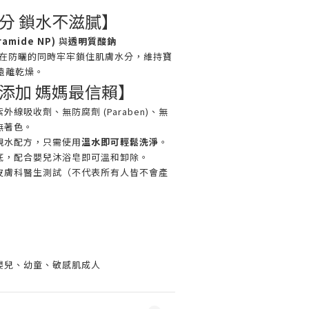
分 鎖水不滋膩】
amide NP)
與
透明質酸鈉
在防曬的同時牢牢鎖住肌膚水分，維持寶
遠離乾燥。
添加 媽媽最信賴】
外線吸收劑、無防腐劑 (Paraben)、無
無著色。
親水配方，只需使用
溫水即可輕鬆洗淨
。
底，配合嬰兒沐浴皂即可溫和卸除。
皮膚科醫生測試（不代表所有人皆不會產
嬰兒、幼童、敏感肌成人