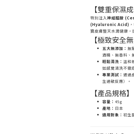
【雙重保濕成
特別注入
神經醯胺 (Cer
(Hyaluronic Acid)
，
寶皮膚整天水潤健康，
【極致安全無
五大無添加：
無紫
酒精、無香料、
輕鬆清洗：
溫和
如感覺清洗不徹
專業測試：
通過
生過敏反應）。
【產品規格】
容量：
45g
產地：
日本
適用對象：
初生