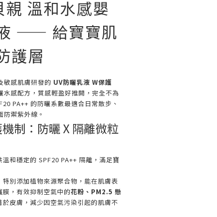
n 貝親 溫和水感嬰
液 —— 給寶寶肌
防護層
嬰兒及敏感肌膚研發的
UV防曬乳液 W保護
曬水感配方，質感輕盈好推開，完全不為
20 PA++ 的防曬系數最適合日常散步、
面防禦紫外線。
護機制：防曬 X 隔離微粒
溫和穩定的 SPF20 PA++ 隔離，滿足寶
。
：
特別添加植物來源聚合物，能在肌膚表
護膜，有效抑制空氣中的
花粉、PM2.5 懸
著於皮膚，減少因空氣污染引起的肌膚不