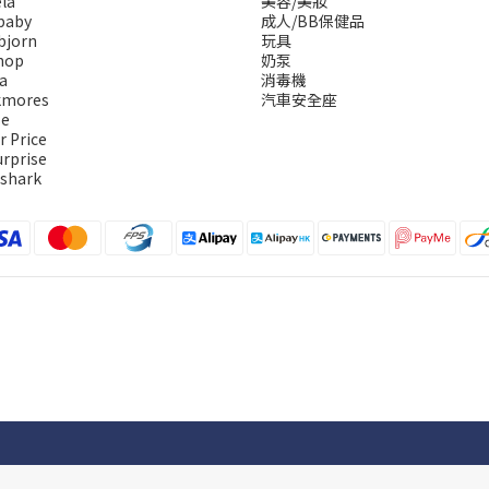
la
美容/美妝
baby
成人/BB保健品
bjorn
玩具
hop
奶泵
a
消毒機
kmores
汽車安全座
se
r Price
urprise
 shark