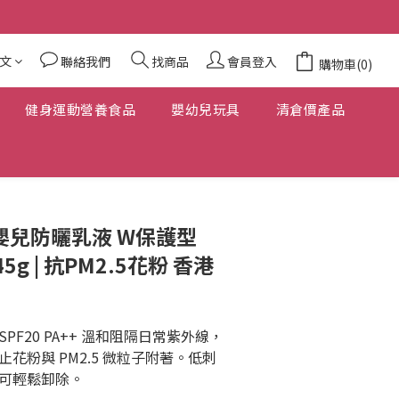
文
聯絡我們
找商品
會員登入
購物車(0)
健身運動營養食品
嬰幼兒玩具
清倉價產品
親 嬰兒防曬乳液 W保護型
 45g | 抗PM2.5花粉 香港
F20 PA++ 溫和阻隔日常紫外線，
花粉與 PM2.5 微粒子附著。低刺
可輕鬆卸除。