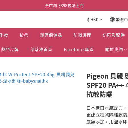
全店滿  $398包送上門
全店滿  $398包送上門
免費-簡單設計 禮卡 - 資料請在訂單上備注
$
HKD
繁體中
全店滿  $398包送上門
化妝
揹帶
護理保健品
防曬護理
奶泵及配件
熱門品牌
部落格首頁
Facebook專頁
關於我們
Pigeon 貝
SPF20 PA++
抗敏防曬
日本進口水感配方，SP
更建立植物隔離膜防止
激無添加，用溫水即