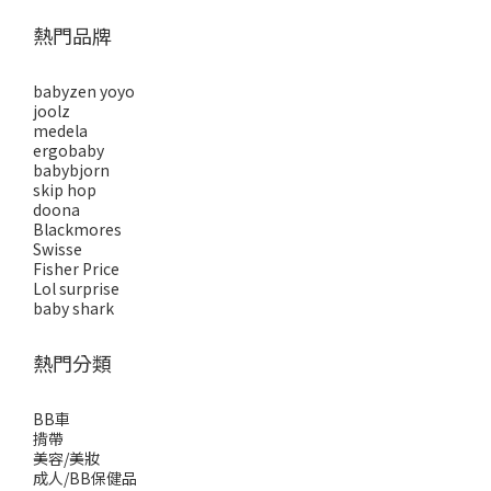
熱門品牌
babyzen yoyo
joolz
medela
ergobaby
babybjorn
skip hop
doona
Blackmores
Swisse
Fisher Price
Lol surprise
baby shark
熱門分類
BB車
揹帶
美容/美妝
成人/BB保健品