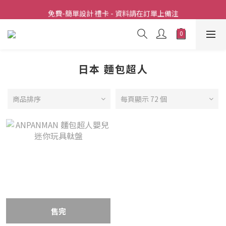
全店滿  $398包送上門
免費-簡單設計 禮卡 - 資料請在訂單上備注
全店滿  $398包送上門
日本 麵包超人
商品排序
每頁顯示 72 個
售完