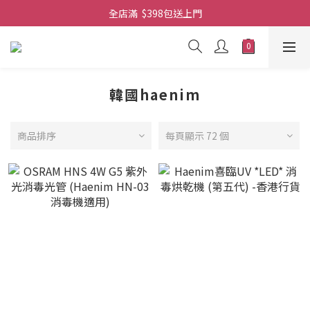
全店滿  $398包送上門
全店滿  $398包送上門
免費-簡單設計 禮卡 - 資料請在訂單上備注
全店滿  $398包送上門
韓國haenim
商品排序
每頁顯示 72 個