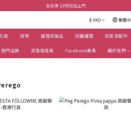
全店滿  $398包送上門
全店滿  $398包送上門
免費-簡單設計 禮卡 - 資料請在訂單上備注
$
HKD
繁體中
全店滿  $398包送上門
化妝
揹帶
護理保健品
防曬護理
奶泵及配件
熱門品牌
部落格首頁
Facebook專頁
關於我們
erego