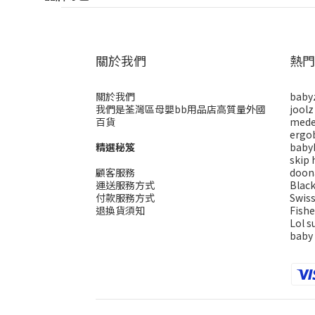
關於我們
熱門
關於我們
baby
我們是荃灣區母嬰bb用品店高質量外國
joolz
百貨
mede
ergo
精選秘笈
baby
skip 
顧客服務
doon
運送服務方式
Blac
付款服務方式
Swis
退換貨須知
Fishe
Lol s
baby