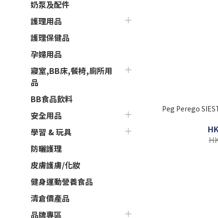
奶泵及配件
護理用品
護理保健品
孕婦用品
寢室,BB床,餐椅,廁所用
品
BB食品飲料
Peg Perego SI
安全用品
HK
學習 & 玩具
HK
防曬護理
皮膚護膚/化妝
健身運動營養食品
清倉價產品
品牌專區