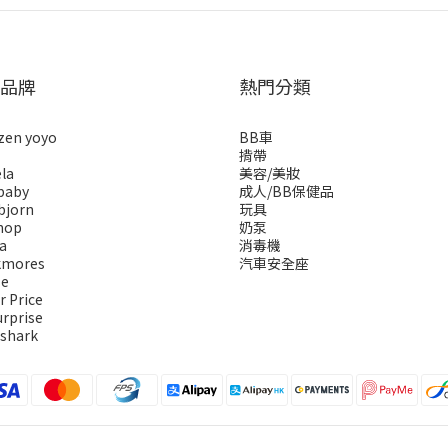
品牌
熱門分類
zen yoyo
BB車
揹帶
la
美容/美妝
baby
成人/BB保健品
bjorn
玩具
hop
奶泵
a
消毒機
kmores
汽車安全座
se
r Price
urprise
 shark