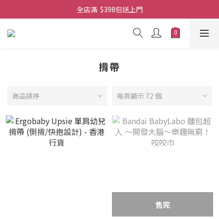
全店滿  $398包送上門
全店滿  $398包送上門
免費-簡單設計 禮卡 - 資料請在訂單上備注
全店滿  $398包送上門
揹帶
商品排序
每頁顯示 72 個
售完