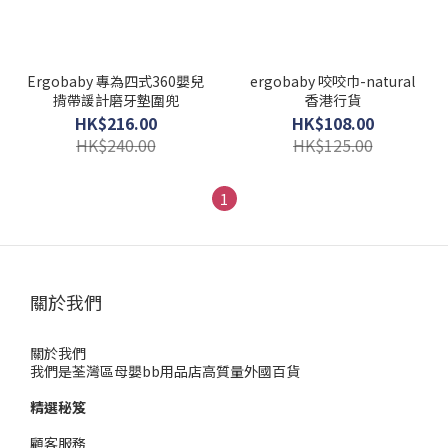
Ergobaby 專為四式360嬰兒
ergobaby 咬咬巾-natural
揹帶諼計磨牙墊圍兜
香港行貨
HK$216.00
HK$108.00
HK$240.00
HK$125.00
1
關於我們
關於我們
我們是荃灣區母嬰bb用品店高質量外國百貨
精選秘笈
顧客服務