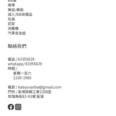
BB車
揹帶
美容/美妝
成人/BB保健品
玩具
奶泵
消毒機
汽車安全座
聯絡我們
電話 / 63355629
whatapp/ 63355629
時間 /
星期一至六
1230-1900
電郵 / babysnailtw@gmail.com
門市 / 荃灣榮興工業2208室
柴灣角街83-93號 荃灣