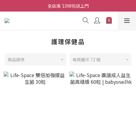
全店滿  $398包送上門
免費-簡單設計 禮卡 - 資料請在訂單上備注
全店滿  $398包送上門
護理保健品
商品排序
每頁顯示 72 個