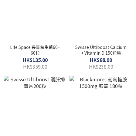
Life Space 長青益生菌60+
Swisse Ultiboost Calcium
60粒
+ Vitamin D 150粒裝
HK$135.00
HK$88.00
HK$359.00
HK$238.00