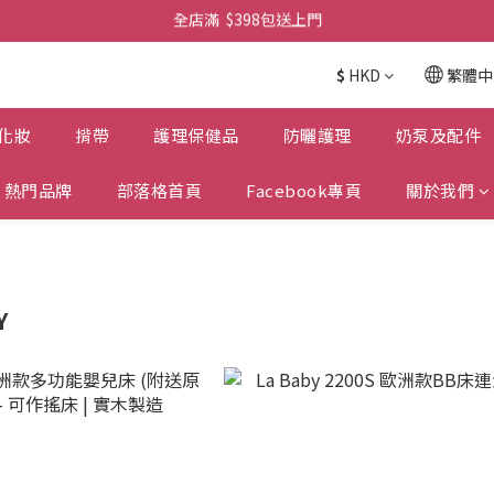
全店滿  $398包送上門
全店滿  $398包送上門
免費-簡單設計 禮卡 - 資料請在訂單上備注
$
HKD
繁體中
全店滿  $398包送上門
化妝
揹帶
護理保健品
防曬護理
奶泵及配件
熱門品牌
部落格首頁
Facebook專頁
關於我們
Y