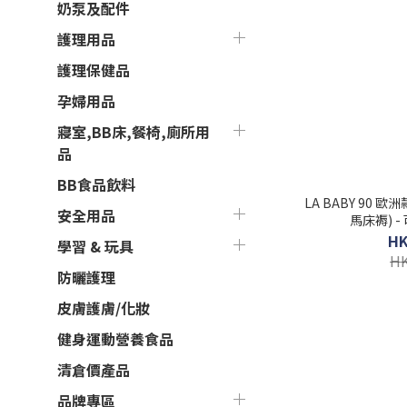
奶泵及配件
護理用品
護理保健品
孕婦用品
寢室,BB床,餐椅,廁所用
品
BB食品飲料
LA BABY 90
安全用品
馬床褥) -
HK
學習 & 玩具
HK
防曬護理
皮膚護膚/化妝
健身運動營養食品
清倉價產品
品牌專區