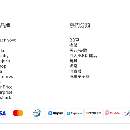
品牌
熱門分類
zen yoyo
BB車
揹帶
la
美容/美妝
baby
成人/BB保健品
bjorn
玩具
hop
奶泵
a
消毒機
kmores
汽車安全座
se
r Price
urprise
 shark