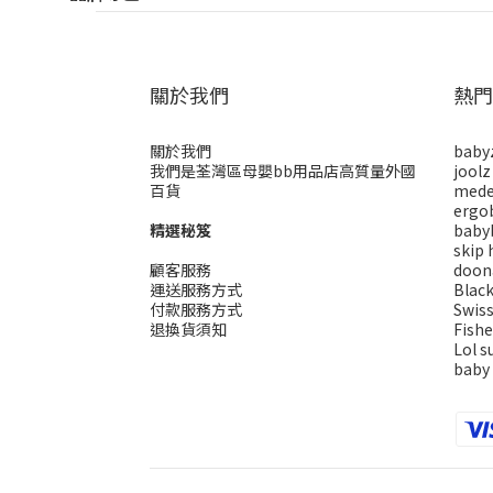
關於我們
熱門
關於我們
baby
我們是荃灣區母嬰bb用品店高質量外國
joolz
百貨
mede
ergo
精選秘笈
baby
skip 
顧客服務
doon
運送服務方式
Blac
付款服務方式
Swis
退換貨須知
Fishe
Lol s
baby